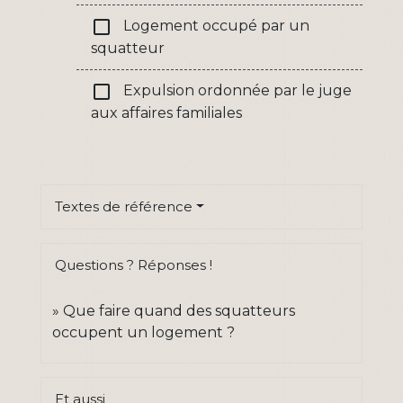
check_box_outline_blank
Logement occupé par un
squatteur
check_box_outline_blank
Expulsion ordonnée par le juge
aux affaires familiales
Textes de référence
Questions ? Réponses !
Que faire quand des squatteurs
occupent un logement ?
Et aussi