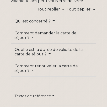
valable 10 ans peut vous être délivrée.
Tout replier
Tout déplier
keyboard_arrow_up
keyboard_arrow_down
Qui est concerné ?
Comment demander la carte de
séjour ?
Quelle est la durée de validité de la
carte de séjour ?
Comment renouveler la carte de
séjour ?
Textes de référence