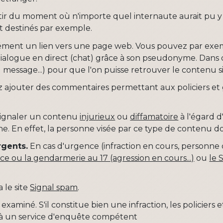
r du moment où n'importe quel internaute aurait pu y av
t destinés par exemple.
rcément un lien vers une page web. Vous pouvez par ex
 dialogue en direct (chat) grâce à son pseudonyme. Dan
message...) pour que l'on puisse retrouver le contenu s
 ajouter des commentaires permettant aux policiers et 
signaler un contenu
injurieux
ou
diffamatoire
à l'égard 
e. En effet, la personne visée par ce type de contenu d
rgents.
En cas d'urgence (infraction en cours, personne q
ice ou la gendarmerie au 17 (agression en cours...)
ou
le 
 le site
Signal spam
.
ra examiné. S'il constitue bien une infraction, les polici
 à un service d'enquête compétent