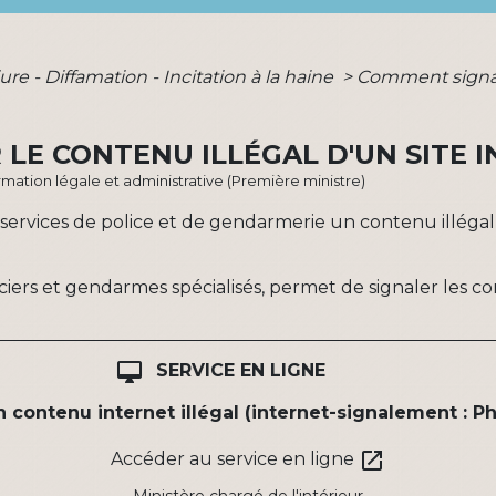
jure - Diffamation - Incitation à la haine
>
Comment signale
LE CONTENU ILLÉGAL D'UN SITE I
ormation légale et administrative (Première ministre)
rvices de police et de gendarmerie un contenu illégal (si
iciers et gendarmes spécialisés, permet de signaler les co
desktop_mac
SERVICE EN LIGNE
n contenu internet illégal (internet-signalement : P
open_in_new
Accéder au service en ligne