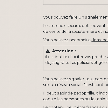
Vous pouvez faire un signalemen
Les réseaux sociaux ont souvent l
de vente de la société-mère et non
Vous pouvez néanmoins
demander
Attention :
warning
il est inutile d'inciter vos proc
déjà signalé. Les policiers et g
Vous pouvez signaler tout contenu
sur un réseau social s'il est contrair
Il peut s'agir de pédophilie,
d'inci
contre les personnes ou les anima
Le contenu peut être français ou