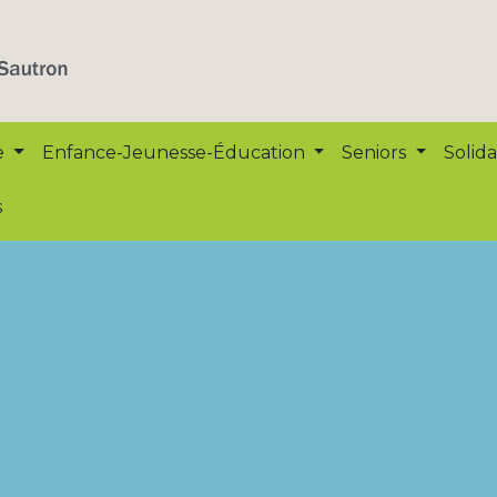
e
Enfance-Jeunesse-Éducation
Seniors
Solida
s