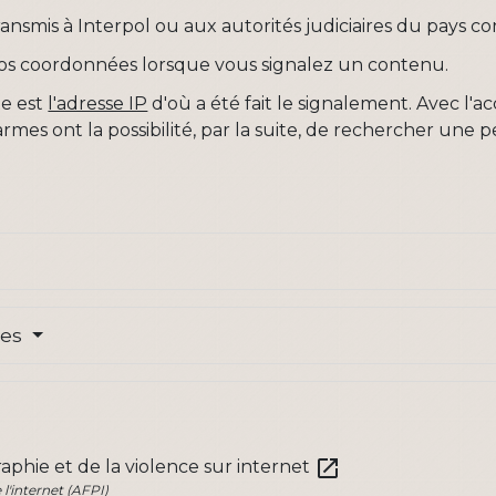
transmis à Interpol ou aux autorités judiciaires du pays c
 vos coordonnées lorsque vous signalez un contenu.
te est
l'adresse IP
d'où a été fait le signalement. Avec l'
rmes ont la possibilité, par la suite, de rechercher une 
res
open_in_new
phie et de la violence sur internet
 l'internet (AFPI)