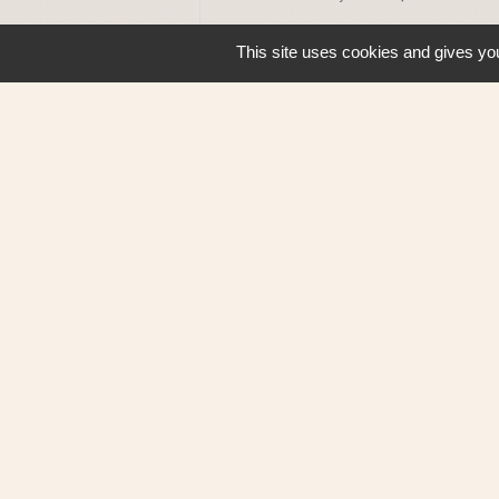
This site uses cookies and gives you
Contacts
Ville de Sautron
14, rue de la Vallée
44880 Sautron - FRANCE
+33 2 51 77 86 86
Contact par formulaire
Mentions légales
-
P