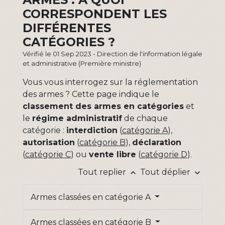
CORRESPONDENT LES
DIFFÉRENTES
CATÉGORIES ?
Vérifié le 01 Sep 2023 - Direction de l'information légale
et administrative (Première ministre)
Vous vous interrogez sur la réglementation
des armes ? Cette page indique le
classement des armes en catégories
et
le
régime administratif
de chaque
catégorie :
interdiction
(
catégorie A
),
autorisation
(
catégorie B
),
déclaration
(
catégorie C
) ou
vente libre
(
catégorie D
).
Tout replier
Tout déplier
keyboard_arrow_up
keyboard_arrow_down
Armes classées en catégorie A
Armes classées en catégorie B