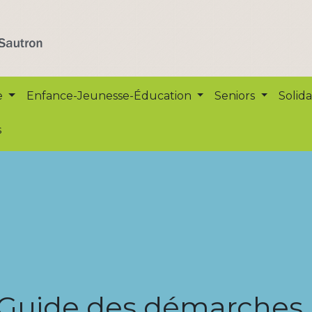
e
Enfance-Jeunesse-Éducation
Seniors
Solida
s
Guide des démarches