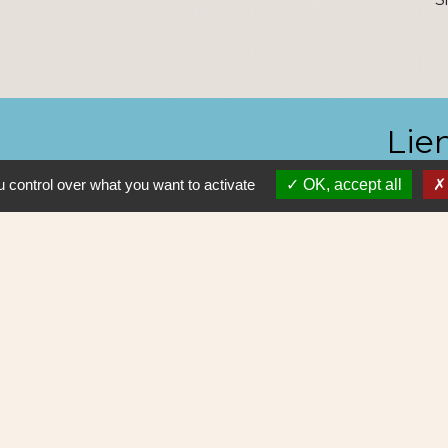
Lie
 control over what you want to activate
OK, accept all
Nantes 
Pôle Erd
En pratiq
NAOLIB L
Aleop Lig
olitique de confidentialité
-
Accessibilité
-
Plan du site
Site créé en partenariat avec Réseau des Communes