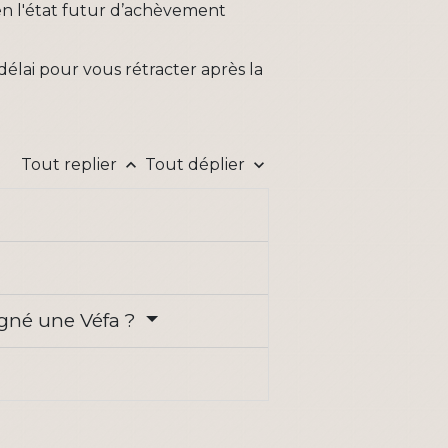
en l'état futur d’achèvement
élai pour vous rétracter après la
Tout replier
Tout déplier
keyboard_arrow_up
keyboard_arrow_down
signé une Véfa ?