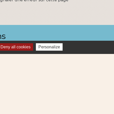
ns
Deny all cookies
Personalize
Métropole
re et Cens Nantes Métropole
ue : déchets (collecte et déchetterie)
igne 69
ne Lila 320
-
Gestion des cookies