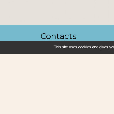
Contacts
This site uses cookies and gives you
Ville de Sautron
14, rue de la Vallée
44880 Sautron - FRANCE
+33 2 51 77 86 86
Contact par formulaire
Mentions légales
-
P