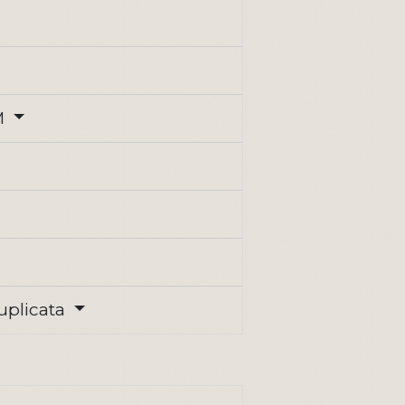
AM
uplicata