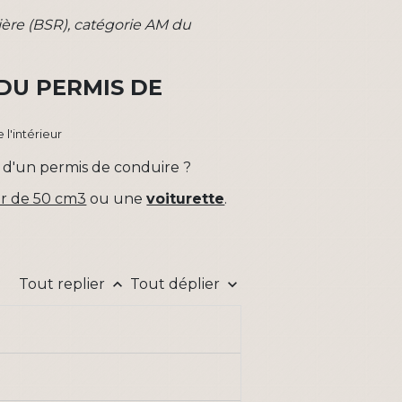
ière (BSR), catégorie AM du
 DU PERMIS DE
 l'intérieur
 d'un permis de conduire ?
er de 50 cm3
ou une
voiturette
.
Tout replier
Tout déplier
keyboard_arrow_up
keyboard_arrow_down