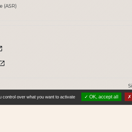
re (ASR)
n_new
en_in_new
S
 control over what you want to activate
OK, accept all
Lie