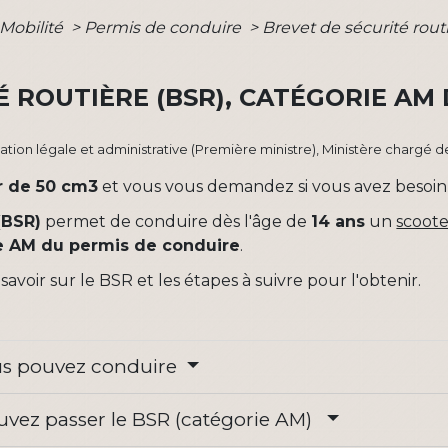
 Mobilité
>
Permis de conduire
>
Brevet de sécurité rout
É ROUTIÈRE (BSR), CATÉGORIE AM
rmation légale et administrative (Première ministre), Ministère chargé de
r de 50 cm
3
et vous vous demandez si vous avez besoin
(BSR)
permet de conduire dès l'âge de
14 ans
un
scoot
e AM du permis de conduire
.
avoir sur le BSR et les étapes à suivre pour l'obtenir.
ous pouvez conduire
ouvez passer le BSR (catégorie AM)