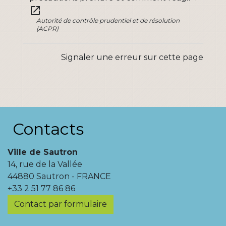
open_in_new
Autorité de contrôle prudentiel et de résolution
(ACPR)
Signaler une erreur sur cette page
Contacts
Ville de Sautron
14, rue de la Vallée
44880 Sautron - FRANCE
+33 2 51 77 86 86
Contact par formulaire