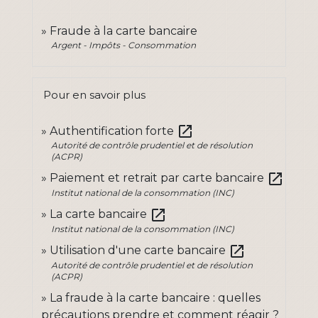
Fraude à la carte bancaire
Argent - Impôts - Consommation
Pour en savoir plus
open_in_new
Authentification forte
Autorité de contrôle prudentiel et de résolution
(ACPR)
open_in_new
Paiement et retrait par carte bancaire
Institut national de la consommation (INC)
open_in_new
La carte bancaire
Institut national de la consommation (INC)
open_in_new
Utilisation d'une carte bancaire
Autorité de contrôle prudentiel et de résolution
(ACPR)
La fraude à la carte bancaire : quelles
précautions prendre et comment réagir ?