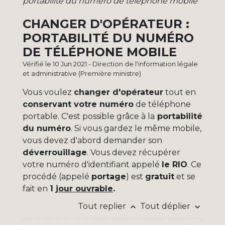
portabilité du numéro de téléphone mobile
CHANGER D'OPÉRATEUR :
PORTABILITÉ DU NUMÉRO
DE TÉLÉPHONE MOBILE
Vérifié le 10 Jun 2021 - Direction de l'information légale
et administrative (Première ministre)
Vous voulez
changer d'opérateur
tout en
conservant votre numéro
de téléphone
portable. C'est possible grâce à la
portabilité
du numéro
. Si vous gardez le même mobile,
vous devez d'abord demander son
déverrouillage
. Vous devez récupérer
votre numéro d'identifiant appelé
le RIO
. Ce
procédé (appelé
portage
) est
gratuit
et se
fait en
1
jour ouvrable
.
Tout replier
Tout déplier
keyboard_arrow_up
keyboard_arrow_down