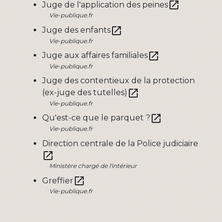
open_in_new
Juge de l'application des peines
Vie-publique.fr
open_in_new
Juge des enfants
Vie-publique.fr
open_in_new
Juge aux affaires familiales
Vie-publique.fr
Juge des contentieux de la protection
open_in_new
(ex-juge des tutelles)
Vie-publique.fr
open_in_new
Qu'est-ce que le parquet ?
Vie-publique.fr
Direction centrale de la Police judiciaire
open_in_new
Ministère chargé de l'intérieur
open_in_new
Greffier
Vie-publique.fr