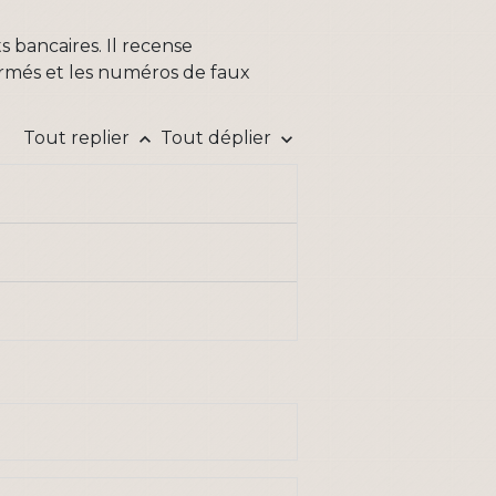
s bancaires. Il recense
ermés et les numéros de faux
Tout replier
Tout déplier
keyboard_arrow_up
keyboard_arrow_down