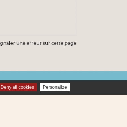
ignaler une erreur sur cette page
ns
Deny all cookies
Personalize
Métropole
re et Cens Nantes Métropole
ue : déchets (collecte et déchetterie)
igne 69
ne Lila 320