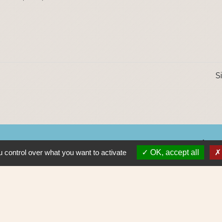
S
Lie
 control over what you want to activate
OK, accept all
Nantes 
Pôle Erd
En pratiq
NAOLIB L
Aleop Lig