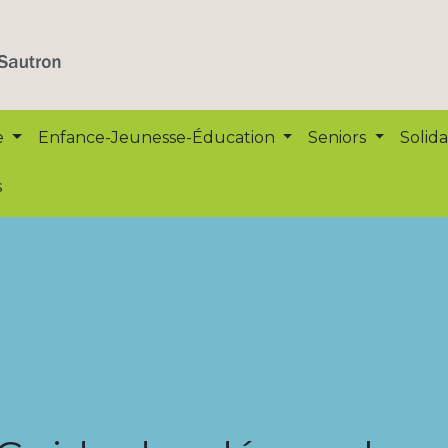
e
Enfance-Jeunesse-Éducation
Seniors
Solida
s