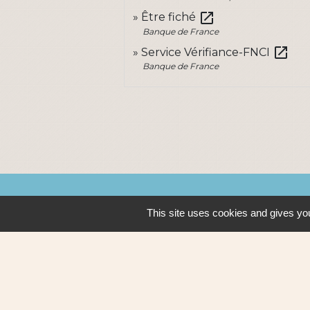
open_in_new
Être fiché
Banque de France
open_in_new
Service Vérifiance-FNCI
Banque de France
Contacts
This site uses cookies and gives you
Ville de Sautron
14, rue de la Vallée
44880 Sautron - FRANCE
+33 2 51 77 86 86
Contact par formulaire