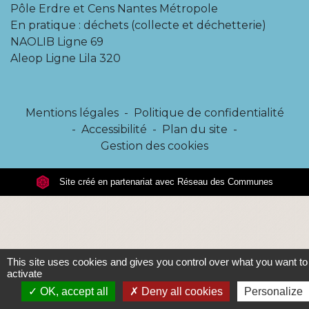
Pôle Erdre et Cens Nantes Métropole
En pratique : déchets (collecte et déchetterie)
NAOLIB Ligne 69
Aleop Ligne Lila 320
Mentions légales
-
Politique de confidentialité
-
Accessibilité
-
Plan du site
-
Gestion des cookies
Site créé en partenariat avec Réseau des Communes
This site uses cookies and gives you control over what you want to
activate
OK, accept all
Deny all cookies
Personalize