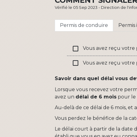
COMMENT SIGNALER 
Vérifié le 05 Sep 2023 - Direction de l'in
Permis de conduire
Permis 
check_box_outline_blank
Vous avez reçu votre p
check_box_outline_blank
Vous avez reçu votre pe
Savoir dans quel délai vous de
Lorsque vous recevez votre permis
avez un
délai de 6 mois
pour l
Au-delà de ce délai de 6 mois, et a
Vous perdez le bénéfice de la cat
Le délai court à partir de la date 
établi que vous en avez eu conna