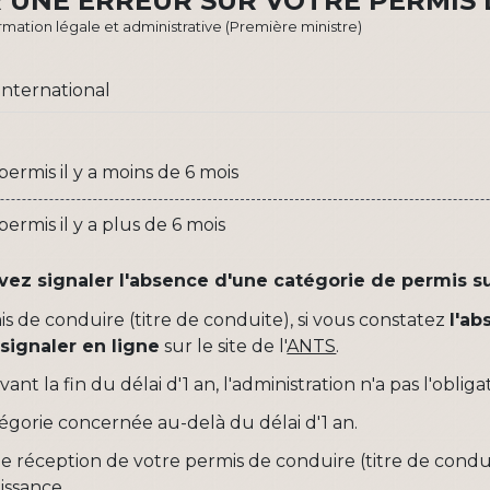
UNE ERREUR SUR VOTRE PERMIS 
formation légale et administrative (Première ministre)
international
ermis il y a moins de 6 mois
rmis il y a plus de 6 mois
vez signaler l'absence d'une catégorie de permis su
 de conduire (titre de conduite), si vous constatez
l'ab
e
signaler en ligne
sur le site de l'
ANTS
.
vant la fin du délai d'1 an, l'administration n'a pas l'ob
égorie concernée au-delà du délai d'1 an.
de réception de votre permis de conduire (titre de conduit
issance.