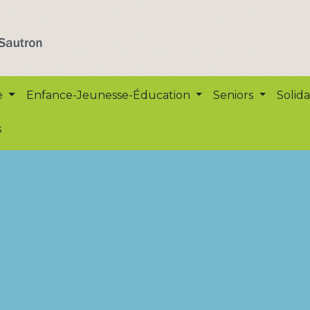
e
Enfance-Jeunesse-Éducation
Seniors
Solida
s