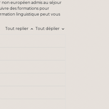
ger non européen admis au séjour
suivre des formations pour
 formation linguistique peut vous
Tout replier
Tout déplier
keyboard_arrow_up
keyboard_arrow_down