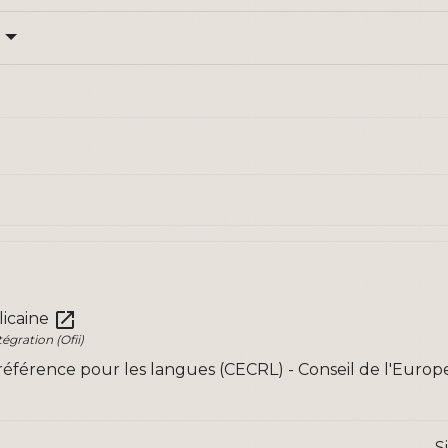
t
open_in_new
licaine
tégration (Ofii)
érence pour les langues (CECRL) - Conseil de l'Euro
S