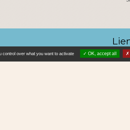
Lie
 control over what you want to activate
OK, accept all
Nantes 
Pôle Erd
En pratiq
NAOLIB L
Aleop Lig
olitique de confidentialité
-
Accessibilité
-
Plan du site
Site créé en partenariat avec Réseau des Communes