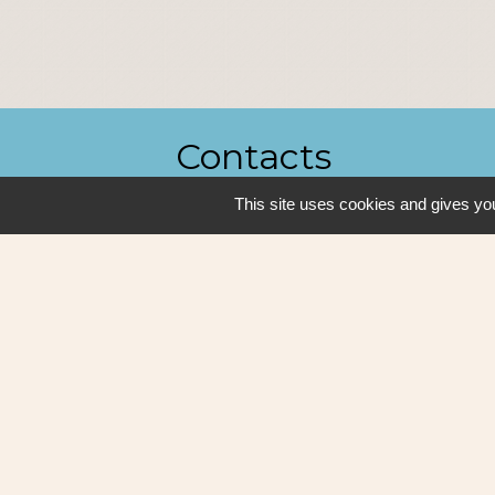
Contacts
This site uses cookies and gives you
Ville de Sautron
14, rue de la Vallée
44880 Sautron - FRANCE
+33 2 51 77 86 86
Contact par formulaire
Mentions légales
-
P