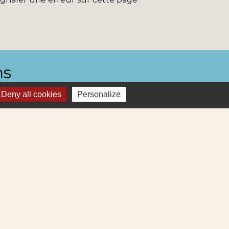
ns
Deny all cookies
Personalize
Métropole
re et Cens Nantes Métropole
ue : déchets (collecte et déchetterie)
igne 69
ne Lila 320
-
Gestion des cookies