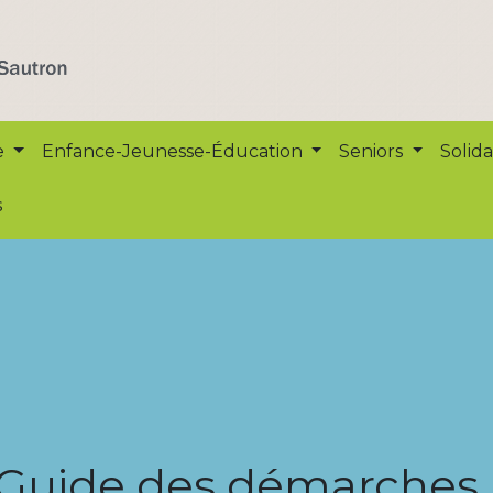
e
Enfance-Jeunesse-Éducation
Seniors
Solida
s
Guide des démarches