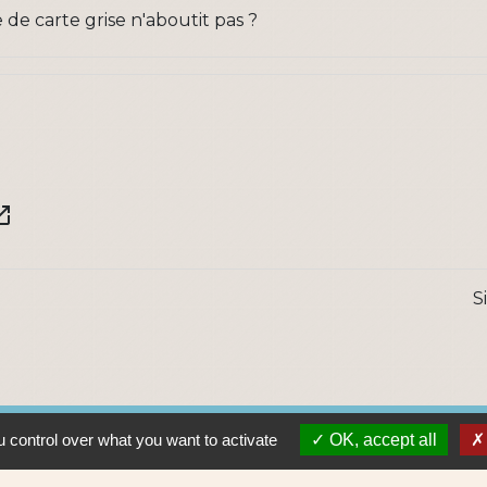
de carte grise n'aboutit pas ?
in_new
S
 control over what you want to activate
OK, accept all
Lie