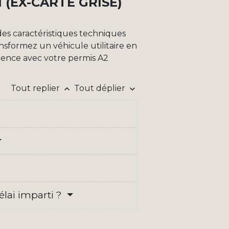
 (EX-CARTE GRISE)
des caractéristiques techniques
ransformez un véhicule utilitaire en
érience avec votre permis A2
Tout replier
Tout déplier
keyboard_arrow_up
keyboard_arrow_down
élai imparti ?