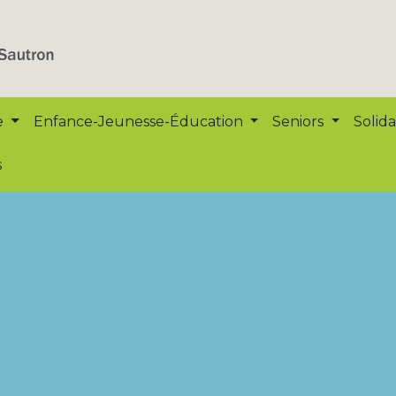
e
Enfance-Jeunesse-Éducation
Seniors
Solida
s