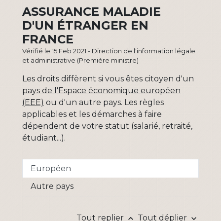
ASSURANCE MALADIE
D'UN ÉTRANGER EN
FRANCE
Vérifié le 15 Feb 2021 - Direction de l'information légale
et administrative (Première ministre)
Les droits diffèrent si vous êtes citoyen d'un
pays de l'Espace économique européen
(EEE)
ou d'un autre pays. Les règles
applicables et les démarches à faire
dépendent de votre statut (salarié, retraité,
étudiant...).
Européen
Autre pays
Tout replier
Tout déplier
keyboard_arrow_up
keyboard_arrow_down