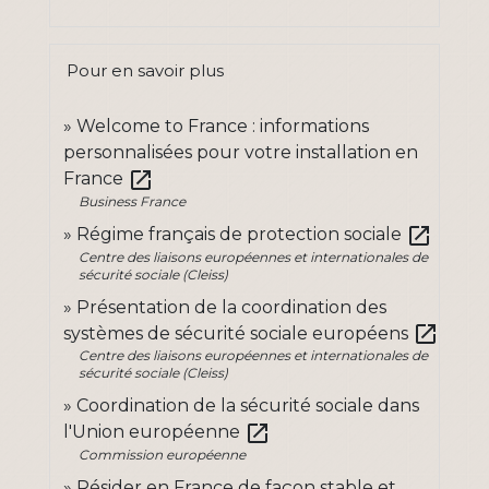
Pour en savoir plus
Welcome to France : informations
personnalisées pour votre installation en
open_in_new
France
Business France
open_in_new
Régime français de protection sociale
Centre des liaisons européennes et internationales de
sécurité sociale (Cleiss)
Présentation de la coordination des
open_in_new
systèmes de sécurité sociale européens
Centre des liaisons européennes et internationales de
sécurité sociale (Cleiss)
Coordination de la sécurité sociale dans
open_in_new
l'Union européenne
Commission européenne
Résider en France de façon stable et