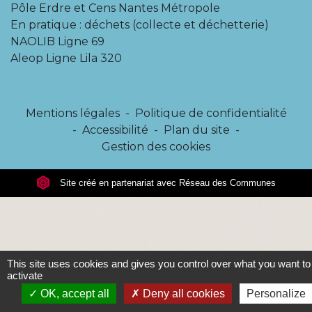
Pôle Erdre et Cens Nantes Métropole
En pratique : déchets (collecte et déchetterie)
NAOLIB Ligne 69
Aleop Ligne Lila 320
Mentions légales
-
Politique de confidentialité
-
Accessibilité
-
Plan du site
-
Gestion des cookies
Site créé en partenariat avec Réseau des Communes
This site uses cookies and gives you control over what you want to
activate
OK, accept all
Deny all cookies
Personalize