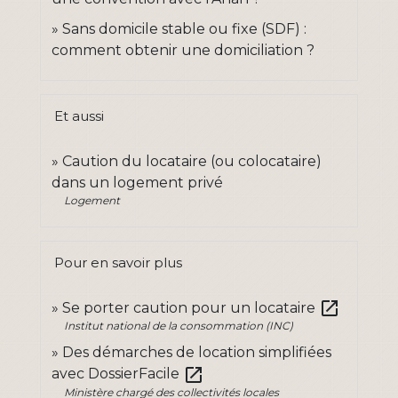
Sans domicile stable ou fixe (SDF) :
comment obtenir une domiciliation ?
Et aussi
Caution du locataire (ou colocataire)
dans un logement privé
Logement
Pour en savoir plus
open_in_new
Se porter caution pour un locataire
Institut national de la consommation (INC)
Des démarches de location simplifiées
open_in_new
avec DossierFacile
Ministère chargé des collectivités locales