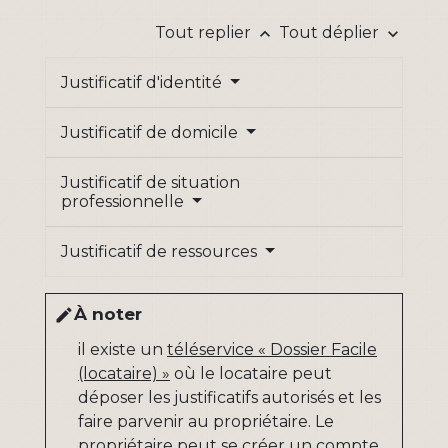
Tout replier
Tout déplier
keyboard_arrow_up
keyboard_arrow_down
Justificatif d'identité
Justificatif de domicile
Justificatif de situation
professionnelle
Justificatif de ressources
À noter
edit
il existe un
téléservice « Dossier Facile
(locataire) »
où le locataire peut
déposer les justificatifs autorisés et les
faire parvenir au propriétaire. Le
propriétaire peut se créer un compte