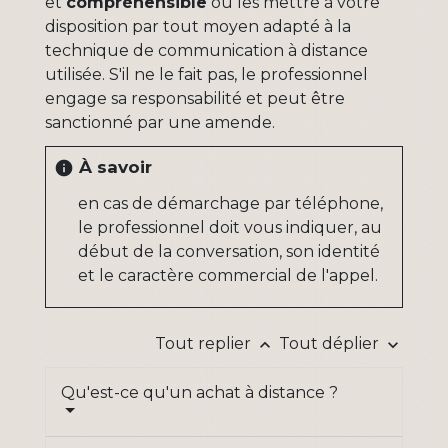
et
compréhensible
ou les mettre à votre
disposition par tout moyen adapté à la
technique de communication à distance
utilisée. S'il ne le fait pas, le professionnel
engage sa responsabilité et peut être
sanctionné par une amende.
À savoir
info
en cas de démarchage par téléphone,
le professionnel doit vous indiquer, au
début de la conversation, son identité
et le caractère commercial de l'appel.
Tout replier
Tout déplier
keyboard_arrow_up
keyboard_arrow_down
Qu'est-ce qu'un achat à distance ?