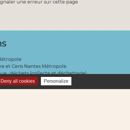
ignaler une erreur sur cette page
ns
Métropole
re et Cens Nantes Métropole
ue : déchets (collecte et déchetterie)
igne 69
Deny all cookies
Personalize
ne Lila 320
-
Gestion des cookies