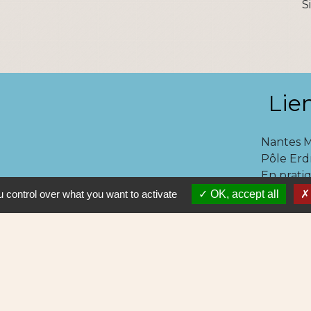
S
Lie
Nantes 
Pôle Erd
En pratiq
NAOLIB L
 control over what you want to activate
OK, accept all
Aleop Lig
olitique de confidentialité
-
Accessibilité
-
Plan du site
Site créé en partenariat avec Réseau des Communes