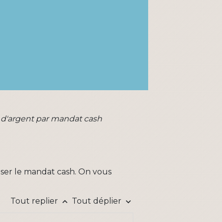
t d'argent par mandat cash
liser le mandat cash. On vous
Tout replier
Tout déplier
keyboard_arrow_up
keyboard_arrow_down