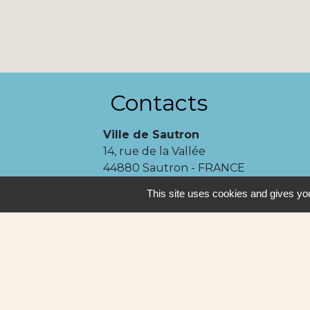
Contacts
Ville de Sautron
14, rue de la Vallée
44880 Sautron - FRANCE
+33 2 51 77 86 86
This site uses cookies and gives you
Contact par formulaire
Mentions légales
-
P