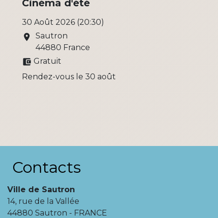
Cinéma d'été
30 Août 2026 (20:30)
Sautron
location_on
44880 France
Gratuit
account_balance_wallet
Rendez-vous le 30 août
Contacts
Ville de Sautron
14, rue de la Vallée
44880 Sautron - FRANCE