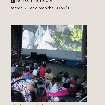
Non communiqués
account_balance_wallet
samedi 29 et dimanche 30 août