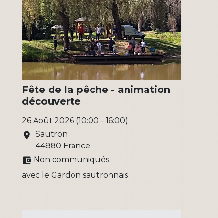
Fête de la pêche - animation
découverte
26 Août 2026 (10:00 - 16:00)
Sautron
location_on
44880 France
Non communiqués
account_balance_wallet
avec le Gardon sautronnais