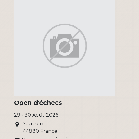
Open d'échecs
29 - 30 Août 2026
Sautron
location_on
44880 France