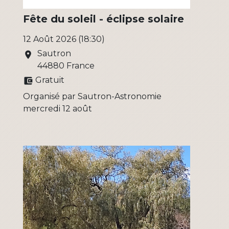
Fête du soleil - éclipse solaire
12 Août 2026 (18:30)
Sautron
location_on
44880 France
Gratuit
account_balance_wallet
Organisé par Sautron-Astronomie
mercredi 12 août